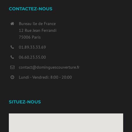
CONTACTEZ-NOUS
Bureau Ile de France
12 Rue Jean Ferrandi
75006 Paris
01.89.33.33.69
06.60.23.55.00
contact@dominguescouverture.fr
Lundi - Vendredi: 8:00 - 20:00
SITUEZ-NOUS